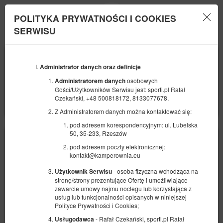
POLITYKA PRYWATNOŚCI I COOKIES
Menu
SERWISU
POCZĄTEK
KONIEC
09
12
WRZEŚNIA
Administrator danych oraz definicje
WRZEŚNIA
2026
2026
osobowych
Administratorem danych
Gości/Użytkowników Serwisu jest: sporti.pl Rafał
LICZBA OSÓB
Czekański, +48 500818172, 8133077678,
2
Z Administratorem danych można kontaktować się:
pod adresem korespondencyjnym: ul. Lubelska
50, 35-233, Rzeszów
pod adresem poczty elektronicznej:
kontakt@kamperownia.eu
- osoba fizyczna wchodząca na
Użytkownik Serwisu
stronę/strony prezentujące Ofertę i umożliwiające
zawarcie umowy najmu noclegu lub korzystająca z
usług lub funkcjonalności opisanych w niniejszej
Polityce Prywatności i Cookies;
- Rafał Czekański, sporti.pl Rafał
Usługodawca