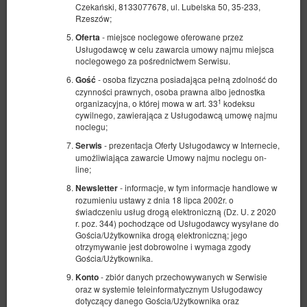
Czekański, 8133077678, ul. Lubelska 50, 35-233,
Rzeszów;
- miejsce noclegowe oferowane przez
Oferta
Usługodawcę w celu zawarcia umowy najmu miejsca
noclegowego za pośrednictwem Serwisu.
- osoba fizyczna posiadająca pełną zdolność do
Gość
czynności prawnych, osoba prawna albo jednostka
1
organizacyjna, o której mowa w art. 33
kodeksu
cywilnego, zawierająca z Usługodawcą umowę najmu
noclegu;
- prezentacja Oferty Usługodawcy w Internecie,
Serwis
umożliwiająca zawarcie Umowy najmu noclegu on-
line;
- informacje, w tym informacje handlowe w
Newsletter
rozumieniu ustawy z dnia 18 lipca 2002r. o
świadczeniu usług drogą elektroniczną (Dz. U. z 2020
r. poz. 344) pochodzące od Usługodawcy wysyłane do
Gościa/Użytkownika drogą elektroniczną; jego
otrzymywanie jest dobrowolne i wymaga zgody
Gościa/Użytkownika.
- zbiór danych przechowywanych w Serwisie
Konto
oraz w systemie teleinformatycznym Usługodawcy
Rimor Kilig 50
dotyczący danego Gościa/Użytkownika oraz