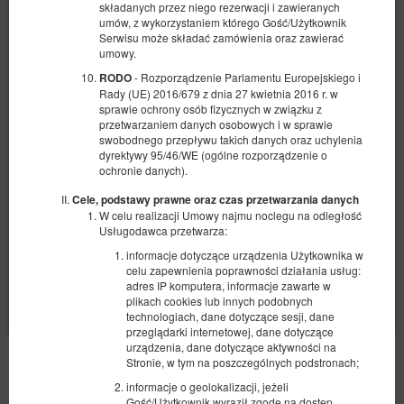
składanych przez niego rezerwacji i zawieranych
Dostępna liczba: 1
umów, z wykorzystaniem którego Gość/Użytkownik
Serwisu może składać zamówienia oraz zawierać
umowy.
- Rozporządzenie Parlamentu Europejskiego i
RODO
1 470,00 zł
Rady (UE) 2016/679 z dnia 27 kwietnia 2016 r. w
2 osoby / 3 noce
sprawie ochrony osób fizycznych w związku z
przetwarzaniem danych osobowych i w sprawie
swobodnego przepływu takich danych oraz uchylenia
Udostępnij
Szczegóły
Dostępność
dyrektywy 95/46/WE (ogólne rozporządzenie o
ochronie danych).
Sezon średni
Cele, podstawy prawne oraz czas przetwarzania danych
Wymagana minimalna długość rezerwacji to 3 doby
W celu realizacji Umowy najmu noclegu na odległość
Początek rezerwacji wymagany w poniedziałek, wtorek, Środa, czwartek,
piątek, Sobota
Usługodawca przetwarza:
Dowolny koniec rezerwacji
Bezkosztowa anulacja
?
informacje dotyczące urządzenia Użytkownika w
celu zapewnienia poprawności działania usług:
1 470,00 PLN
adres IP komputera, informacje zawarte w
plikach cookies lub innych podobnych
Wybierz
technologiach, dane dotyczące sesji, dane
przeglądarki internetowej, dane dotyczące
urządzenia, dane dotyczące aktywności na
Stronie, w tym na poszczególnych podstronach;
POZOSTAŁE OFERTY
informacje o geolokalizacji, jeżeli
Gość/Użytkownik wyraził zgodę na dostęp