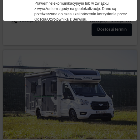
10.09.2026 - 13.09.2026 (3 noce)
Prawem telekomunikacyjnym lub w związku
z wyrażeniem zgody na geolokalizację. Dane są
przetwarzane do czasu zakończenia korzystania przez
Gościa/Użytkownika z Serwisu.
Udostępnij
Szczegóły
Dostępność
Administrator zobowiązuje się podjąć wszelkie środki
Dostosuj termin
wymagane na mocy art. 32 RODO, tj, uwzględniając
stan wiedzy technicznej, koszt wdrażania oraz
charakter, zakres i cele przetwarzania oraz ryzyko
naruszenia praw lub wolności osób fizycznych o
różnym prawdopodobieństwie wystąpienia i wadze,
Administrator wdraża odpowiednie środki techniczne i
organizacyjne, aby zapewnić stopień bezpieczeństwa
odpowiadający temu ryzyku.
Działania marketingowe administratora
Na stronie Serwisu Administrator danych może zamieszczać
informacje marketingowe o swoich produktach lub
usługach. Wyświetlanie tych treści jest dokonywane przez
Administratora danych zgodnie z art. 6 ust.1 lit. f RODO, tj.
zgodnie z prawnie uzasadnionym interesem Administratora
danych polegającym na publikacji treści związanych ze
świadczonymi usługami oraz treści promocyjnych akcji, w
które Administrator danych jest zaangażowany.
Jednocześnie działanie to nie narusza praw i wolności
Gości/Użytkowników, Goście/Użytkownicy spodziewają się