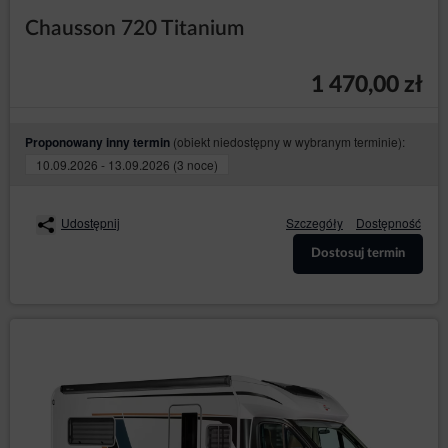
otrzymywania treści podobnej zawartości, a nawet tego
oczekują lub jest to ich bezpośrednim celem wizyty na
Chausson 720 Titanium
stronie/stronach Serwisu.
Odbiorcy danych Użytkowników
1 470,00 zł
Administrator danych ujawnia dane osobowe Użytkowników
wyłącznie podmiotom przetwarzającym na mocy zawartych
umów powierzenia przetwarzania danych osobowych w
(obiekt niedostępny w wybranym terminie):
Proponowany inny termin
celu realizacji usług na rzecz Administratora danych, np.
hostingu i obsługi Strony, usługi IT, obsługi marketingowej i
10.09.2026 - 13.09.2026 (3 noce)
PR.
Przesyłanie danych osobowych do państw trzecich
Udostępnij
Szczegóły
Dostępność
Dane osobowe nie będą przetwarzane w państwach
trzecich.
Dostosuj termin
Prawa osób, których dane dotyczą
Każda osoba, której dane dotyczą, ma prawo:
– uzyskania od
dostępu (art. 15 RODO)
Administratora danych potwierdzenia, czy
przetwarzane są jej dane osobowe. Jeżeli dane
o osobie są przetwarzane, jest ona uprawniona
do uzyskania dostępu do nich oraz uzyskania
następujących informacji: o celach
przetwarzania, kategoriach danych osobowych,