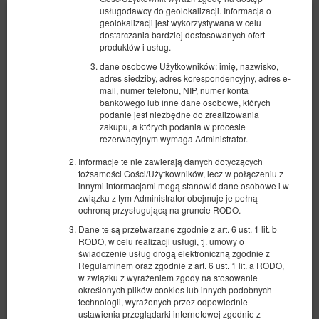
usługodawcy do geolokalizacji. Informacja o
geolokalizacji jest wykorzystywana w celu
dostarczania bardziej dostosowanych ofert
produktów i usług.
dane osobowe Użytkowników: imię, nazwisko,
adres siedziby, adres korespondencyjny, adres e-
mail, numer telefonu, NIP, numer konta
bankowego lub inne dane osobowe, których
podanie jest niezbędne do zrealizowania
zakupu, a których podania w procesie
rezerwacyjnym wymaga Administrator.
Informacje te nie zawierają danych dotyczących
tożsamości Gości/Użytkowników, lecz w połączeniu z
innymi informacjami mogą stanowić dane osobowe i w
związku z tym Administrator obejmuje je pełną
ochroną przysługującą na gruncie RODO.
Rimor Kilig 5
Dane te są przetwarzane zgodnie z art. 6 ust. 1 lit. b
RODO, w celu realizacji usługi, tj. umowy o
świadczenie usług drogą elektroniczną zgodnie z
1 470,00 zł
Regulaminem oraz zgodnie z art. 6 ust. 1 lit. a RODO,
w związku z wyrażeniem zgody na stosowanie
określonych plików cookies lub innych podobnych
technologii, wyrażonych przez odpowiednie
(obiekt niedostępny w wybranym terminie):
Proponowany inny termin
ustawienia przeglądarki internetowej zgodnie z